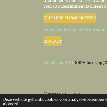
waaronder je valt. Er is echt aanda
voor JOU Recruitment
faciliteert 
KLIK HIER EN SOLLICITEER
Aanvullende vragen? Neem contac
CONTACT
Match voor JOU.
100% focus op J
©
2023
MatchvoorJOU
Deze website gebruikt cookies voor analyse-doeleinden e
akkoord.