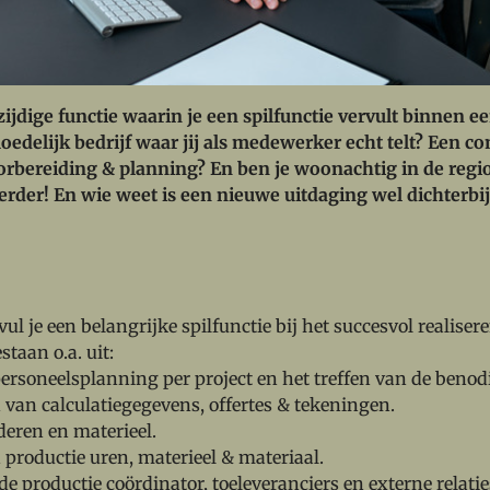
zijdige functie waarin je een spilfunctie vervult binnen 
delijk bedrijf waar jij als medewerker echt telt? Een co
orbereiding & planning? En ben je woonachtig in de regi
erder! En wie weet is een nieuwe uitdaging wel dichterbij
rvul je een belangrijke spilfunctie bij het succesvol realise
taan o.a. uit:
ersoneelsplanning per project en het treffen van de ben
d van calculatiegegevens, offertes & tekeningen.
deren en materieel.
 productie uren, materieel & materiaal.
e productie coördinator, toeleveranciers en externe relati