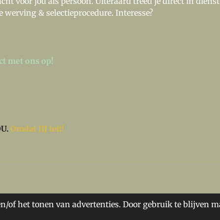
cht voor jou als persoon. Uiteraard treed je direct in dien
de werving & selectieprocedure. Interesse?
t met ons op!
OU.
Omdat JIJ telt!
n/of het tonen van advertenties. Door gebruik te blijven m