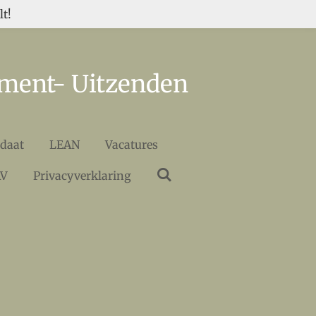
t!
tment- Uitzenden
idaat
LEAN
Vacatures
AV
Privacyverklaring