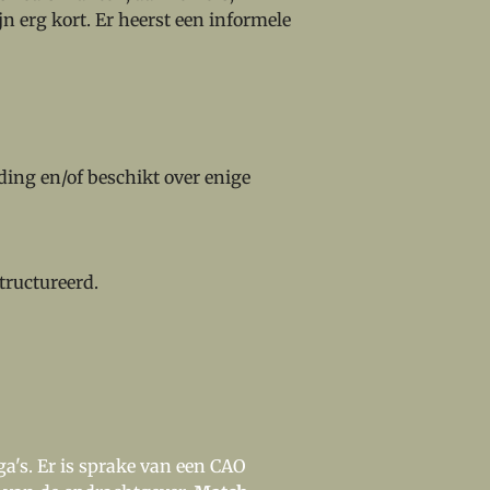
jn erg kort. Er heerst een informele
ding en/of beschikt over
enige
tructureerd.
ga's. Er is sprake van een CAO