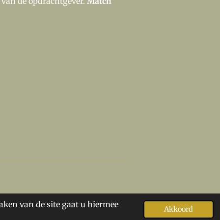
st van de opdrachtgever.
Match
aken van de site gaat u hiermee
Akkoord