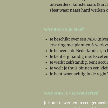
uitvoerders, kunstenaars & archi
sfeer waar naast hard werken o
WAT BRENG JE MEE?
Je beschikt over
een MBO (niveau
ervaring met plannen & werkvo
Je beheerst de Nederlandse (en b
Je bent erg handig met Excel en
Je werkt zelfstandig, bent accu
Je voelt je thuis binnen een klei
Je bent woonachtig in de regio 
WAT MAG JE VERWACHTEN?
Je komt te werken in een gemoedeli