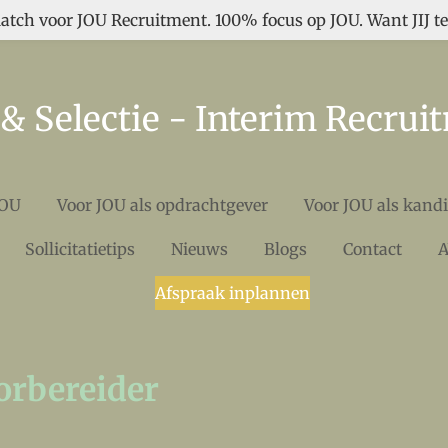
atch voor JOU Recruitment. 100% focus op JOU. Want JIJ tel
& Selectie - Interim Recrui
JOU
Voor JOU als opdrachtgever
Voor JOU als kand
Sollicitatietips
Nieuws
Blogs
Contact
Afspraak inplannen
rbereider