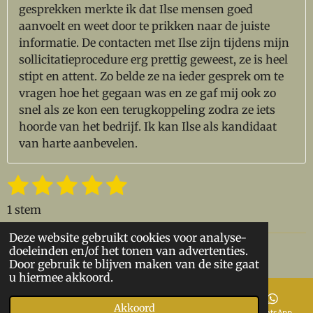
gesprekken merkte ik dat Ilse mensen goed
aanvoelt en weet door te prikken naar de juiste
informatie. De contacten met Ilse zijn tijdens mijn
sollicitatieprocedure erg prettig geweest, ze is heel
stipt en attent. Zo belde ze na ieder gesprek om te
vragen hoe het gegaan was en ze gaf mij ook zo
snel als ze kon een terugkoppeling zodra ze iets
hoorde van het bedrijf. Ik kan Ilse als kandidaat
van harte aanbevelen.
1
2
3
4
5
S
R
t
a
s
s
s
s
s
e
1 stem
t
t
t
t
t
t
m
i
m
Deze website gebruikt cookies voor analyse-
e
e
e
e
e
n
e
doeleinden en/of het tonen van advertenties.
©
2023
MatchvoorJOU
Door gebruik te blijven maken van de site gaat
n
g
r
r
r
r
r
u hiermee akkoord.
:
r
r
r
r
5
Akkoord
E-mailadres
Telefoonnummer
Kaart
WhatsApp