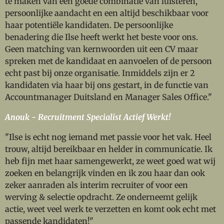
te maken van een goede combinatie van luisteren,
persoonlijke aandacht en een altijd beschikbaar voor
haar potentiële kandidaten. D
e persoonlijke
benadering die Ilse heeft werkt het beste voor ons.
Geen matching van kernwoorden uit een CV maar
spreken met de kandidaat en aanvoelen of de persoon
echt past bij onze organisatie.
Inmiddels zijn er 2
kandidaten via haar bij ons gestart, in de functie van
Accountmanager Duitsland en Manager Sales Office."
Anouk - Recruitment Specialist Actief Werkt!
"Ilse is echt nog iemand met passie voor het vak. Heel
trouw, altijd bereikbaar en helder in communicatie. Ik
heb fijn met haar samengewerkt, ze weet goed wat wij
zoeken en belangrijk vinden en ik zou haar dan ook
zeker aanraden als interim recruiter of voor een
werving & selectie opdracht. Ze onderneemt gelijk
actie, weet veel werk te verzetten en komt ook echt met
passende kandidaten!"