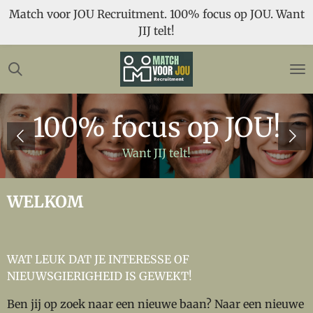
Match voor JOU Recruitment. 100% focus op JOU. Want
Ga
JIJ telt!
direct
naar
de
hoofdinhoud
100% focus op
JOU!
Want JIJ telt!
WELKOM
WAT LEUK DAT JE INTERESSE OF
NIEUWSGIERIGHEID IS GEWEKT!
Ben jij op zoek naar een nieuwe baan? Naar een nieuwe