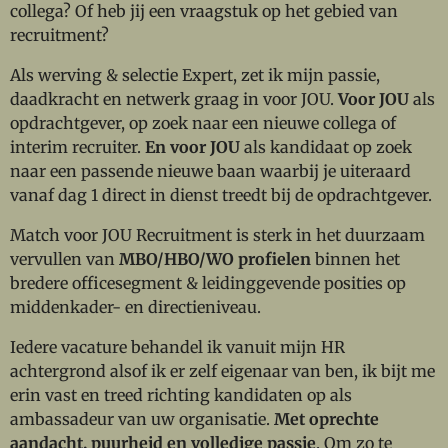
collega? Of heb jij een vraagstuk op het gebied van
recruitment?
Als werving & selectie Expert, zet ik mijn passie,
daadkracht en netwerk graag in voor JOU.
Voor JOU
als
opdrachtgever, op zoek naar een nieuwe collega of
interim recruiter.
En voor JOU
als kandidaat op zoek
naar een passende nieuwe baan waarbij je uiteraard
vanaf dag 1 direct in dienst treedt bij de opdrachtgever.
Match voor JOU Recruitment is sterk in het duurzaam
vervullen van
MBO/HBO/WO profielen
binnen het
bredere officesegment & leidinggevende posities op
middenkader- en directieniveau.
Iedere vacature behandel ik vanuit mijn HR
achtergrond alsof ik er zelf eigenaar van ben, ik bijt me
erin vast en treed richting kandidaten op als
ambassadeur van uw organisatie.
Met oprechte
aandacht, puurheid en volledige passie
. Om zo te