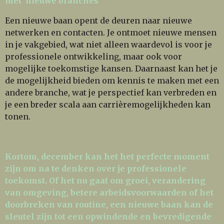
met nieuwe branches
Een nieuwe baan opent de deuren naar nieuwe
netwerken en contacten. Je ontmoet nieuwe mensen
in je vakgebied, wat niet alleen waardevol is voor je
professionele ontwikkeling, maar ook voor
mogelijke toekomstige kansen. Daarnaast kan het je
de mogelijkheid bieden om kennis te maken met een
andere branche, wat je perspectief kan verbreden en
je een breder scala aan carrièremogelijkheden kan
tonen.
Kortom, december kan het het perfecte moment
zijn om na te denken over je professionele
toekomst. Of het nu gaat om groei, verandering
van omgeving, betere arbeidsvoorwaarden of het
doorbreken van routine, een nieuwe baan kan de
sleutel zijn tot een opwindende en bevredigende