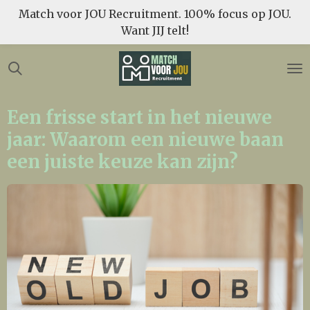
Match voor JOU Recruitment. 100% focus op JOU.
Ga
Want JIJ telt!
direct
naar
de
hoofdinhoud
Een frisse start in het nieuwe
jaar: Waarom een nieuwe baan
een juiste keuze kan zijn?