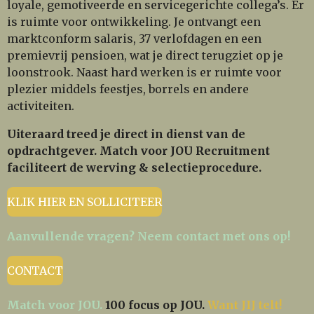
loyale, gemotiveerde en servicegerichte collega’s. Er
is ruimte voor ontwikkeling. Je ontvangt een
marktconform salaris, 37 verlofdagen en een
premievrij pensioen, wat je direct terugziet op je
loonstrook. Naast hard werken is er ruimte voor
plezier middels feestjes, borrels en andere
activiteiten.
Uiteraard treed je direct in dienst van de
opdrachtgever. Match voor JOU Recruitment
faciliteert de werving & selectieprocedure.
KLIK HIER EN SOLLICITEER
Aanvullende vragen? Neem contact met ons op!
CONTACT
Match voor JOU.
100 focus op JOU.
Want JIJ telt!