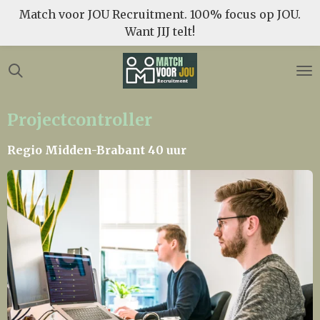
Match voor JOU Recruitment. 100% focus op JOU.
Ga
Want JIJ telt!
direct
naar
de
hoofdinhoud
Projectcontroller
Regio Midden-Brabant 40 uur