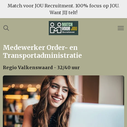
Match voor JOU Recruitment. 100% focus op JOU.
Ga
Want JIJ telt!
direct
naar
de
hoofdinhoud
Medewerker Order- en
Transportadministratie
Regio Valkenswaard - 32/40 uur