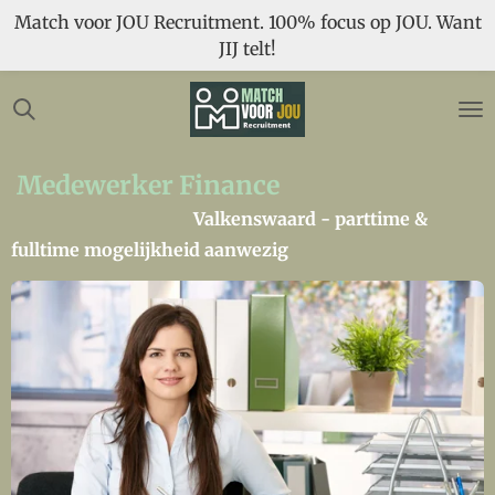
Match voor JOU Recruitment. 100% focus op JOU. Want
Ga
JIJ telt!
direct
naar
de
hoofdinhoud
Medewerker Finance
Valkenswaard - parttime &
fulltime mogelijkheid aanwezig