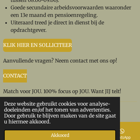
Goede secundaire arbeidsvoorwaarden waaronder
een 13e maand en pensioenregeling.
Uiteraard treed je direct in dienst bij de
opdrachtgever.
KLIK HIER EN SOLLICITEER
Aanvullende vragen? Neem contact met ons op!
CONTACT
Match voor JOU. 100% focus op JOU. Want JIJ telt!
Deze website gebruikt cookies voor analyse-
doeleinden en/of het tonen van advertenties.
©
2023
MatchvoorJOU
Door gebruik te blijven maken van de site gaat
u hiermee akkoord.
Akkoord
E-mailadres
Telefoonnummer
Kaart
WhatsApp