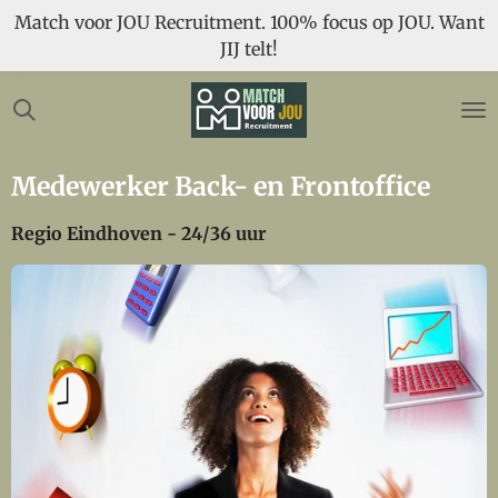
Match voor JOU Recruitment. 100% focus op JOU. Want
Ga
JIJ telt!
direct
naar
de
hoofdinhoud
Medewerker Back- en Frontoffice
Regio Eindhoven - 24/36 uur