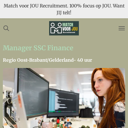
Match voor JOU Recruitment. 100% focus op JOU. Want
Ga
JIJ telt!
direct
naar
de
hoofdinhoud
Manager SSC Finance
Regio Oost-Brabant/Gelderland- 40 uur