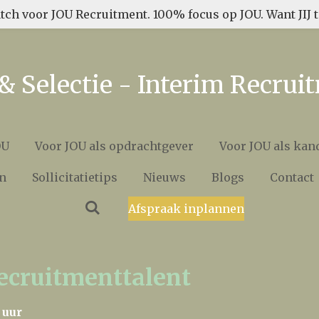
tch voor JOU Recruitment. 100% focus op JOU. Want JIJ te
& Selectie - Interim Recrui
OU
Voor JOU als opdrachtgever
Voor JOU als kan
n
Sollicitatietips
Nieuws
Blogs
Contact
Afspraak inplannen
recruitmenttalent
 uur