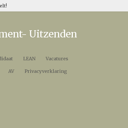
lt!
tment- Uitzenden
didaat
LEAN
Vacatures
AV
Privacyverklaring