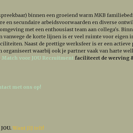
bespreekbaar) binnen een groeiend warm MKB familiebedr
re en secundaire arbeidsvoorwaarden en diverse ontwi
geving met een enthousiast team aan collega's. Binnen 
 vanwege de korte lijnen is er veel ruimte voor eigen i
iliteiten. Naast de prettige werksfeer is er een actiev
 organiseert waarbij ook je partner vaak van harte wel
.
Match voor JOU Recruitment
faciliteert de werving 
tact met ons op!
 JOU.
Want JIJ telt!