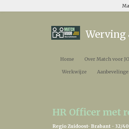
Ma
Ga
direct
naar
de
Werving 
hoofdinhoud
Home
Over Match voor J
Werkwijze
Aanbevelinge
HR Officer met 
Regio Zuidoost- Brabant -
32/40