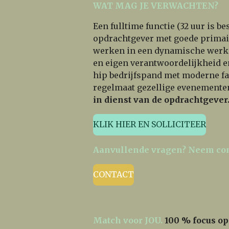
WAT MAG JE VERWACHTEN?
Een fulltime functie (32 uur is 
opdrachtgever met goede primai
werken in een dynamische werkom
en eigen verantwoordelijkheid en
hip bedrijfspand met moderne fac
regelmaat gezellige evenementen
in dienst van de opdrachtgever
KLIK HIER EN SOLLICITEER
Aanvullende vragen? Neem con
CONTACT
Match voor JOU.
100 % focus op