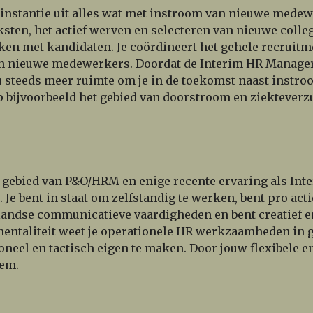
 instantie uit alles wat met instroom van nieuwe medew
sten, het actief werven en selecteren van nieuwe colleg
kken met kandidaten. Je coördineert het gehele recruit
an nieuwe medewerkers. Doordat de Interim HR Manager
u steeds meer ruimte om je in de toekomst naast instr
bijvoorbeeld het gebied van doorstroom en ziekteverz
 gebied van P&O/HRM en enige recente ervaring als Inte
. Je bent in staat om zelfstandig te werken, bent pro act
rlandse communicatieve vaardigheden en bent creatief e
entaliteit weet je operationele HR werkzaamheden in go
oneel en tactisch eigen te maken. Door jouw flexibele e
eem.