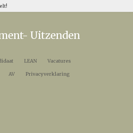
lt!
tment- Uitzenden
didaat
LEAN
Vacatures
AV
Privacyverklaring