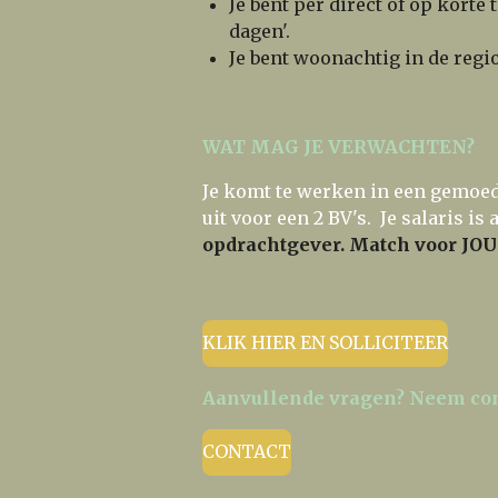
Je bent per direct of op korte
dagen'.
Je bent woonachtig in de regio
WAT MAG JE VERWACHTEN?
Je komt te werken in een gemoed
uit voor een 2 BV's. Je salaris i
opdrachtgever. Match voor JOU 
KLIK HIER EN SOLLICITEER
Aanvullende vragen? Neem con
CONTACT