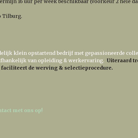
 termijn 16 uur per week beschikbaar (voorkeur 2 hele da
 Tilburg.
elijk klein opstartend bedrijf met gepassioneerde col
s afhankelijk van opleiding & werkervaring.
Uiteraard tr
faciliteert de werving & selectieprocedure.
tact met ons op!