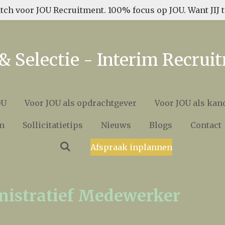
tch voor JOU Recruitment. 100% focus op JOU. Want JIJ te
& Selectie - Interim Recrui
OU
Voor JOU als opdrachtgever
Voor JOU als kan
n
Sollicitatietips
Nieuws
Blogs
Contact
Afspraak inplannen
nistratief Medewerker