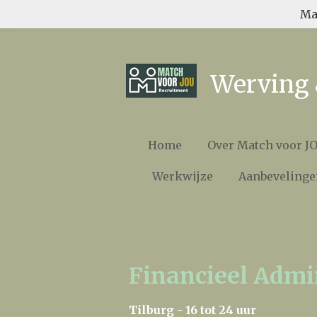
Ma
Ga
direct
naar
de
Werving 
hoofdinhoud
Home
Over Match voor J
Werkwijze
Aanbevelinge
Financieel Admi
Tilburg - 16 tot 24 uur