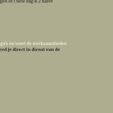
gen of 1 hele dag & 2 halve
lega's en voert de werkzaamheden
eed je direct in dienst van de