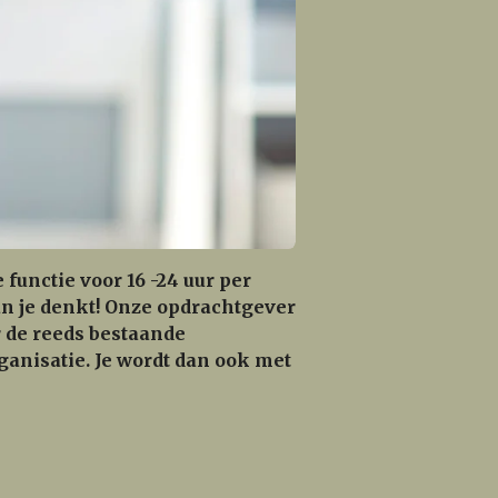
functie voor 16 -24 uur per
an je denkt! Onze opdrachtgever
 de reeds bestaande
rganisatie. Je wordt dan ook met