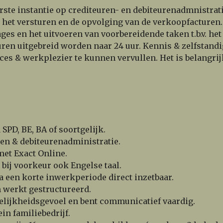
eerste instantie op crediteuren- en debiteurenadmnistrat
het versturen en de opvolging van de verkoopfacturen. 
ges en het uitvoeren van voorbereidende taken t.b.v. he
ren uitgebreid worden naar 24 uur. Kennis & zelfstandi
es & werkplezier te kunnen vervullen. Het is belangrijk
PD, BE, BA of soortgelijk.
ren & debiteurenadministratie.
 met Exact Online.
 bij voorkeur ook Engelse taal.
na een korte inwerkperiode direct inzetbaar.
n werkt gestructureerd.
elijkheidsgevoel en bent communicatief vaardig.
ein familiebedrijf.