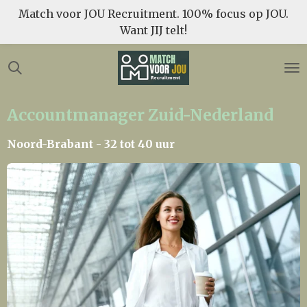
Match voor JOU Recruitment. 100% focus op JOU.
Ga
Want JIJ telt!
direct
naar
de
hoofdinhoud
Accountmanager Zuid-Nederland
Noord-Brabant - 32 tot 40 uur