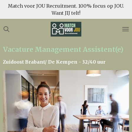
Match voor JOU Recruitment. 100% focus op JOU.
Ga
Want JIJ telt!
direct
naar
de
hoofdinhoud
Vacature Management Assistent(e)
Zuidoost Brabant/ De Kempen - 32/40 uur