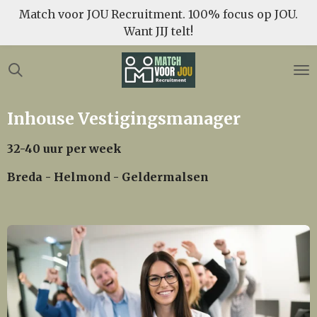
Match voor JOU Recruitment. 100% focus op JOU.
Ga
Want JIJ telt!
direct
naar
de
hoofdinhoud
Inhouse Vestigingsmanager
32-40 uur per week
Breda - Helmond - Geldermalsen