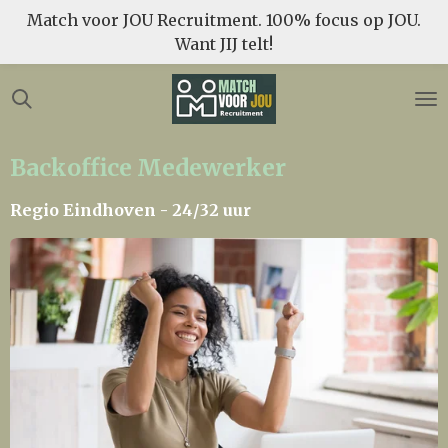
Match voor JOU Recruitment. 100% focus op JOU.
Ga
Want JIJ telt!
direct
naar
de
hoofdinhoud
Backoffice Medewerker
Regio Eindhoven - 24/32 uur